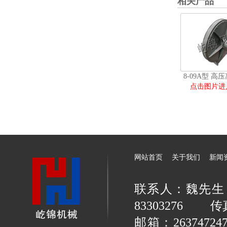
相关产品
8-09A型 高
点击图片进
网站首页
关于我们
新闻
联系人：魏先生 180 
83303276 传真：
邮箱：2637472