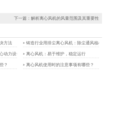
下一篇：
解析离心风机的风量范围及其重要性
决方法
铸造行业用排尘离心风机：除尘通风核心设备
心动力设备
离心风机：易于维护，稳定运行
些？
离心风机使用时的注意事项有哪些？