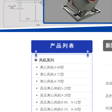
1
2
新
产 品 列 表
风机系列
离心风机4-68型
功
离心风机4-72型
一
离心风机4-79型
业
高压离心风机5-29型
在
高压离心风机9-28型
足
综
高压离心风机8-09、9-12型
环
高压离心风机9-19、9-26型