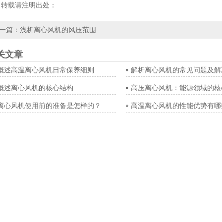
载请注明出处：
一篇：
浅析离心风机的风压范围
关文章
概述高温离心风机日常保养细则
解析离心风机的常见问题及解
概述离心风机的核心结构
高压离心风机：能源领域的核
离心风机使用前的准备是怎样的？
高温离心风机的性能优势有哪